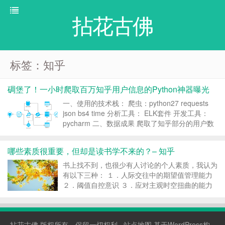
拈花古佛
标签：知乎
碉堡了！一小时爬取百万知乎用户信息的Python神器曝光
一、使用的技术栈： 爬虫：python27 requests
json bs4 time 分析工具： ELK套件 开发工具：
pycharm 二、数据成果 爬取了知乎部分的用户数
据信息。 三、简单的可视化分析 1.性别分布 0 绿
色代表的是男性 ^ . ^ 1 代表的是女性...
哪些素质很重要，但却是读书学不来的？– 知乎
书上找不到，也很少有人讨论的个人素质，我认为
有以下三种： １．人际交往中的期望值管理能力
２．阈值自控意识 ３．应对主观时空扭曲的能力
１.先说第一个，期望值管理能力。 影视剧中往往
有这样的观感：一个地痞或者土匪，平日无恶不
作。到了最后一集，哎，这货突然抗日了，例如
拈花古佛
版权所有，保留一切权利 ·
站点地图
基于WordPress构