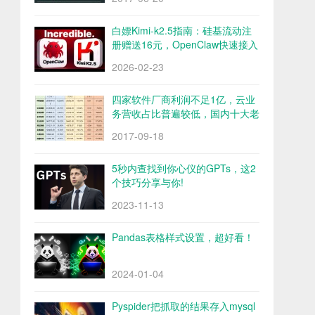
白嫖Kimi-k2.5指南：硅基流动注
册赠送16元，OpenClaw快速接入
Kimi-k2.5
2026-02-23
四家软件厂商利润不足1亿，云业
务营收占比普遍较低，国内十大老
牌软件厂商财报解析
2017-09-18
5秒内查找到你心仪的GPTs，这2
个技巧分享与你!
2023-11-13
Pandas表格样式设置，超好看！
2024-01-04
Pyspider把抓取的结果存入mysql