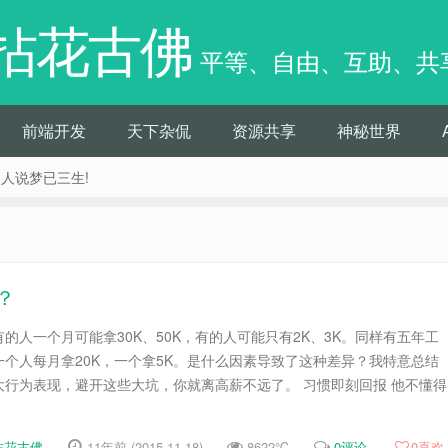
拈花古佛
平等、自由、互助、共
前端开发
天下杂侃
资源共享
神秘世界
痴人说梦已三生!
？
的人一个月可能拿30K、50K，有的人可能只有2K、3K。同样有五年工
个人每月拿20K，一个拿5K。是什么因素导致了这种差异？我特意总结
行为表现，避开这些大坑，你就离高薪不远了。 习惯即刻回报 他不懂得
拈花古佛
11年前 (2015-11-18)
8622℃
0评论
0
喜欢