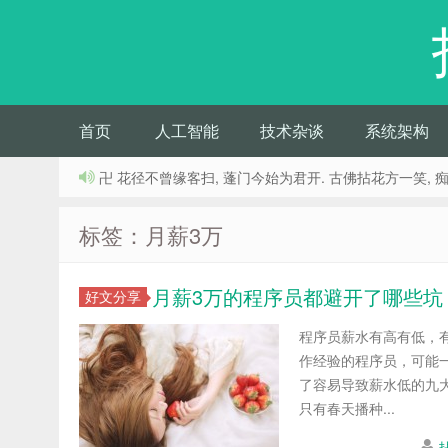
首页
人工智能
技术杂谈
系统架构
卍 花径不曾缘客扫, 蓬门今始为君开. 古佛拈花方一笑, 
标签：月薪3万
月薪3万的程序员都避开了哪些坑
好文分享
程序员薪水有高有低，有
作经验的程序员，可能一
了容易导致薪水低的九大
只有春天播种...