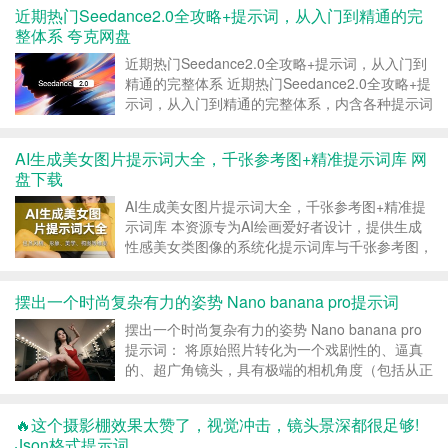
27,000个tokens，全部暴露在GitHub上。 事件
近期热门Seedance2.0全攻略+提示词，从入门到精通的完
始...
整体系 夸克网盘
近期热门Seedance2.0全攻略+提示词，从入门到
精通的完整体系 近期热门Seedance2.0全攻略+提
示词，从入门到精通的完整体系，内含各种提示词
及即梦视频教程等，有需要自行获取，有需要及时
保存失效不补。 资源目录： 下载地址： 夸克网
AI生成美女图片提示词大全，千张参考图+精准提示词库 网
盘：https://pan.qu...
盘下载
AI生成美女图片提示词大全，千张参考图+精准提
示词库 本资源专为AI绘画爱好者设计，提供生成
性感美女类图像的系统化提示词库与千张参考图，
助你快速掌握提示词工程，稳定产出符合预期的高
质量AI绘画作品。 #AI绘画 #美女提示词 #AI生图
摆出一个时尚复杂有力的姿势 Nano banana pro提示词
#提示词库 资源介绍 为什么你生成的图片...
摆出一个时尚复杂有力的姿势 Nano banana pro
提示词： 将原始照片转化为一个戏剧性的、逼真
的、超广角镜头，具有极端的相机角度（包括从正
下方或正上方的视角），其中一个或多个身体部位
紧挨着镜头并且看起来巨大，身体的其余部分在透
🔥这个摄影棚效果太赞了，视觉冲击，镜头景深都很足够!
视中后退，并且同一个人在原始环境的一致的、扩
Json格式提示词