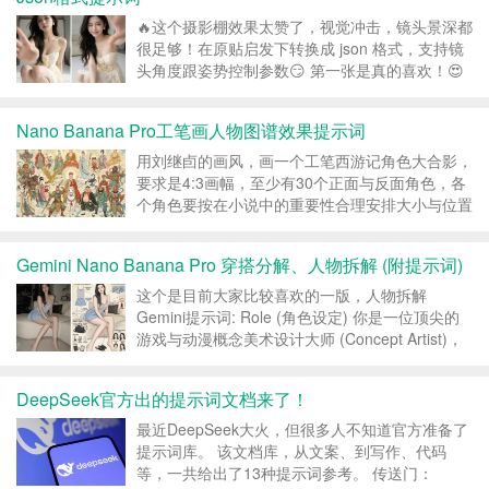
展...
🔥这个摄影棚效果太赞了，视觉冲击，镜头景深都
很足够！在原贴启发下转换成 json 格式，支持镜
头角度跟姿势控制参数😏 第一张是真的喜欢！😍
使用方法： 从 camera_angle 挑选一个填入
[INSERT_ANGLE_HERE] 从 character_pose 挑
Nano Banana Pro工笔画人物图谱效果提示词
选一...
用刘继卣的画风，画一个工笔西游记角色大合影，
要求是4:3画幅，至少有30个正面与反面角色，各
个角色要按在小说中的重要性合理安排大小与位置
，要有标志性动作或道具，画风飘渺人物线条精
细，整体设计有中国古典的精致美感与神话风格，
Gemini Nano Banana Pro 穿搭分解、人物拆解 (附提示词)
极繁画面风格 转载请注明：拈花古佛 »...
这个是目前大家比较喜欢的一版，人物拆解
Gemini提示词: Role (角色设定) 你是一位顶尖的
游戏与动漫概念美术设计大师 (Concept Artist)，
擅长制作详尽的角色设定图（Character
Sheet）。你具备“像素级拆解”的能力，能够透视
DeepSeek官方出的提示词文档来了！
角色的穿着层级、捕捉...
最近DeepSeek大火，但很多人不知道官方准备了
提示词库。 该文档库，从文案、到写作、代码
等，一共给出了13种提示词参考。 传送门：