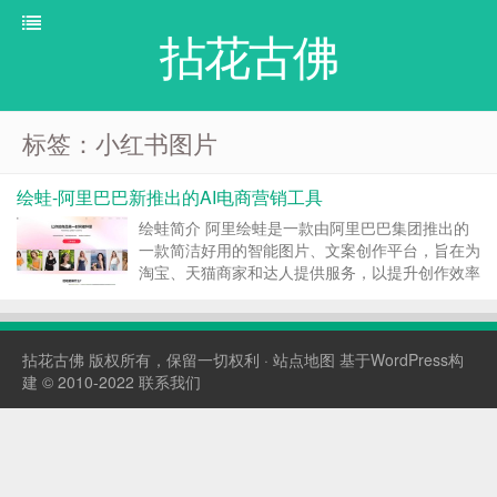
拈花古佛
标签：小红书图片
绘蛙-阿里巴巴新推出的AI电商营销工具
绘蛙简介 阿里绘蛙是一款由阿里巴巴集团推出的
一款简洁好用的智能图片、文案创作平台，旨在为
淘宝、天猫商家和达人提供服务，以提升创作效率
和降低成本。绘蛙通过ai技术生成商拍图和种草文
案，支持多种电商场景下的图片和文案创作需求，
如小红书图片、电商商品主图、跨境电商主图等。
拈花古佛
版权所有，保留一切权利 ·
站点地图
基于WordPress构
可在线...
建 © 2010-2022
联系我们