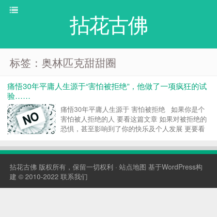
拈花古佛
标签：奥林匹克甜甜圈
痛悟30年平庸人生源于“害怕被拒绝”，他做了一项疯狂的试
验……
痛悟30年平庸人生源于 害怕被拒绝 如果你是个
害怕被人拒绝的人 要看这篇文章 如果对被拒绝的
恐惧，甚至影响到了你的快乐及个人发展 更要看
这篇文章 1 有句大白话叫做： 没事找抽 蒋
甲， 一位生于北京、生活在美国的30岁华裔青
年， 有一天突然想体验一下“找抽”的...
拈花古佛
版权所有，保留一切权利 ·
站点地图
基于WordPress构
建 © 2010-2022
联系我们