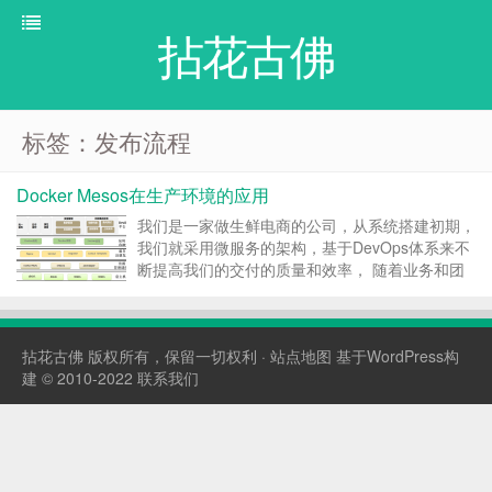
拈花古佛
标签：发布流程
Docker Mesos在生产环境的应用
我们是一家做生鲜电商的公司，从系统搭建初期，
我们就采用微服务的架构，基于DevOps体系来不
断提高我们的交付的质量和效率， 随着业务和团
队规模的发展，服务逐渐进行拆分，服务之间的交
互越来越复杂，目前整个微服务已经近几十个应用
模块， 整体架构上包括负载均衡、API网关、基于
拈花古佛
版权所有，保留一切权利 ·
站点地图
基于WordPress构
Dubb...
建 © 2010-2022
联系我们