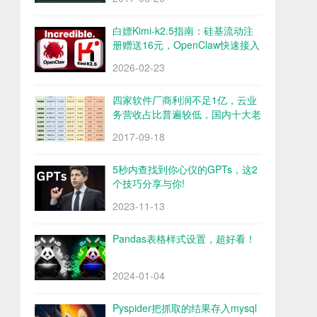
白嫖Kimi-k2.5指南：硅基流动注
册赠送16元，OpenClaw快速接入
Kimi-k2.5
2026-02-23
四家软件厂商利润不足1亿，云业
务营收占比普遍较低，国内十大老
牌软件厂商财报解析
2017-09-18
5秒内查找到你心仪的GPTs，这2
个技巧分享与你!
2023-11-13
Pandas表格样式设置，超好看！
2024-01-04
Pyspider把抓取的结果存入mysql