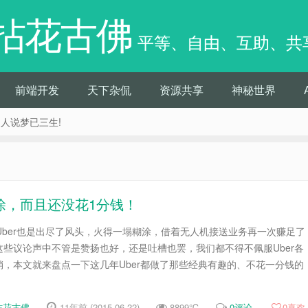
拈花古佛
平等、自由、互助、共
前端开发
天下杂侃
资源共享
神秘世界
痴人说梦已三生!
糊涂，而且还没花1分钱！
Uber也是出尽了风头，火得一塌糊涂，借着无人机接送业务再一次赚足了
些议论声中不管是赞扬也好，还是吐槽也罢，我们都不得不佩服Uber各
，本文就来盘点一下这几年Uber都做了那些经典有趣的、不花一分钱的
拈花古佛
11年前 (2015-06-22)
8899℃
0评论
0
喜欢