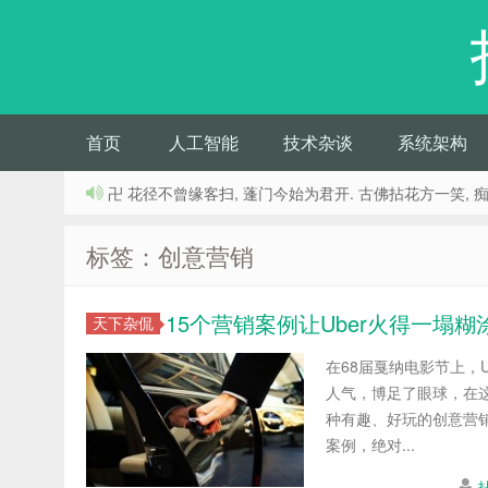
首页
人工智能
技术杂谈
系统架构
卍 花径不曾缘客扫, 蓬门今始为君开. 古佛拈花方一笑, 
标签：创意营销
15个营销案例让Uber火得一塌
天下杂侃
在68届戛纳电影节上，
人气，博足了眼球，在这
种有趣、好玩的创意营销
案例，绝对...