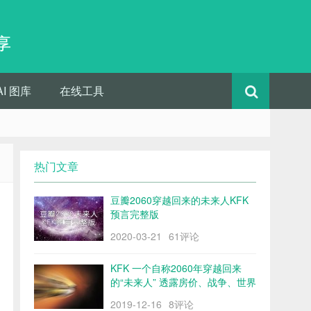
享
AI 图库
在线工具
热门文章
豆瓣2060穿越回来的未来人KFK
预言完整版
2020-03-21
61评论
KFK 一个自称2060年穿越回来
的“未来人” 透露房价、战争、世界
格局……
2019-12-16
8评论