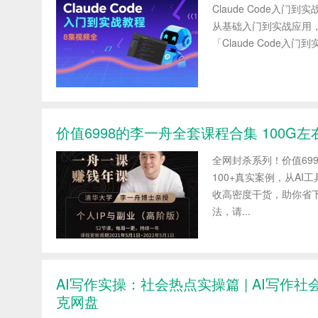
Claude Code入门到
从基础入门到实战应用，适
「Claude Code入
价值6998的李一舟全套课程合集 100G左
全网封杀系列！价值69
100+真实案例，从AI
收高密度干货，助你省
法，请...
AI写作实操：社会热点实操篇 | AI写作
克网盘