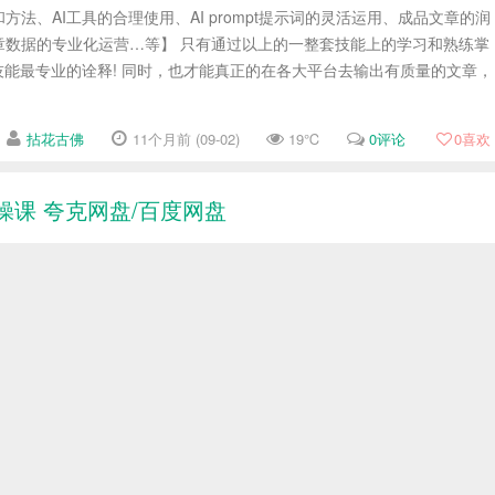
法、AI工具的合理使用、AI prompt提示词的灵活运用、成品文章的润
章数据的专业化运营…等】 只有通过以上的一整套技能上的学习和熟练掌
技能最专业的诠释! 同时，也才能真正的在各大平台去输出有质量的文章，
拈花古佛
11个月前 (09-02)
19℃
0评论
0
喜欢
操课 夸克网盘/百度网盘
货领域一路开挂？小红书第17期带货陪跑营实操课，带你从 0 到 1 打通
筑牢基础，深度剖析兴趣电商逻辑、流量分发机制。还有站内外选品、笔记
囤货不投流，手把手助你打造爆款，实现高效带货 。 课程目录 实操复
拈花古佛
12个月前 (08-21)
68℃
0评论
0
喜欢
 夸克/百度网盘
现逆袭，却因缺经验、没技术被拒之门外？别担心！普通人用 AI 做自媒