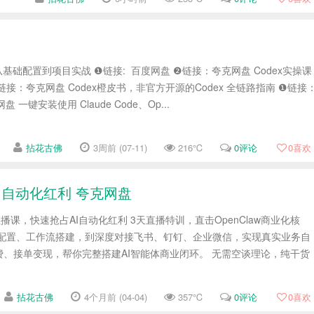
从基础配置到项目实战 ❶链接: 百度网盘 ❷链接：夸克网盘 Codex实操课
❷链接：夸克网盘 Codex橙皮书，非官方开源的Codex 全链路指南 ❶链接
一键安装使用 Claude Code、Op...
拈花古佛
3周前 (07-11)
216℃
0评论
0
喜欢
AI自动化红利 夸克网盘
业直播课，快速抢占AI自动化红利 3天直播特训，直击OpenClaw商业化核
能配置、工作流搭建，到深度对接飞书、钉钉、企业微信，实现真实业务自
、接单变现，帮你完整搭建AI智能体商业闭环。 无需空谈理论，纯干货
拈花古佛
4个月前 (04-04)
357℃
0评论
0
喜欢