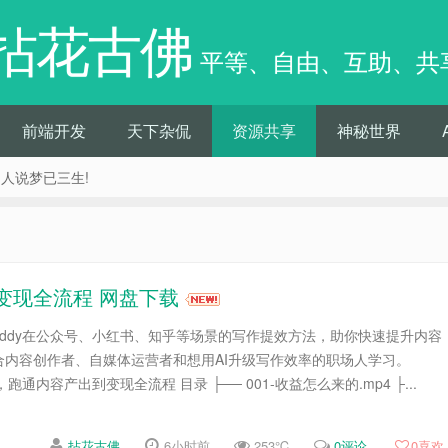
拈花古佛
平等、自由、互助、共
前端开发
天下杂侃
资源共享
神秘世界
痴人说梦已三生!
到变现全流程 网盘下载
Buddy在公众号、小红书、知乎等场景的写作提效方法，助你快速提升内容
合内容创作者、自媒体运营者和想用AI升级写作效率的职场人学习。
，跑通内容产出到变现全流程 目录 ├── 001-收益怎么来的.mp4 ├...
拈花古佛
6小时前
253℃
0评论
0
喜欢