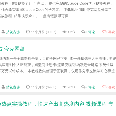
实战教程（8集视频全） ⭐️ 亮点： 提供完整的Claude Code学习视频教程，
合希望掌握Claude Code的学习者。 下载地址 我用夸克网盘分享了
门到实战教程（8集视频全）」，点击链接即可保...
拈花古佛
11个月前 (09-07)
17℃
0评论
0
喜欢
右 夸克网盘
98的李一舟全套课程合集，目前全网已下架. 李一舟精选三大王牌课，拆
工具应用到个人IP裂变，涵盖商业思维/流量变现/职场跃迁全链路 系统性吸
下万元试错成本。 本教程收集整理于互联网，仅用作分享交流学习心得想
拈花古佛
11个月前 (09-05)
20℃
0评论
0
喜欢
社会热点实操教程，快速产出高热度内容 视频课程 夸