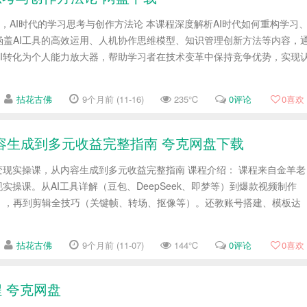
，AI时代的学习思考与创作方法论 本课程深度解析AI时代如何重构学习
涵盖AI工具的高效运用、人机协作思维模型、知识管理创新方法等内容，
AI转化为个人能力放大器，帮助学习者在技术变革中保持竞争优势，实现
拈花古佛
9个月前 (11-16)
235℃
0评论
0
喜欢
容生成到多元收益完整指南 夸克网盘下载
变现实操课，从内容生成到多元收益完整指南 课程介绍： 课程来自金羊老
实操课。从AI工具详解（豆包、DeepSeek、即梦等）到爆款视频制作
），再到剪辑全技巧（关键帧、转场、抠像等）。还教账号搭建、模板达
拈花古佛
9个月前 (11-07)
144℃
0评论
0
喜欢
程 夸克网盘