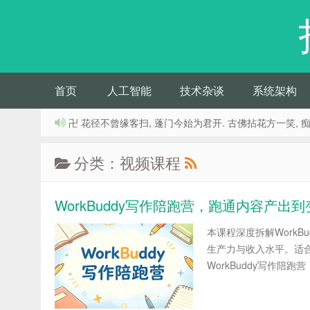
首页
人工智能
技术杂谈
系统架构
卍 花径不曾缘客扫, 蓬门今始为君开. 古佛拈花方一笑, 
分类：视频课程
WorkBuddy写作陪跑营，跑通内容产出
本课程深度拆解Work
生产力与收入水平。适
WorkBuddy写作陪跑营