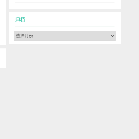
归档
归
档
带
铺
盘
体