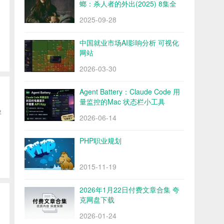
螂：杀人者的外出(2025) 8集全
【高贤贞/张东润/犯罪】1080p简
2025-09-28
中 百度/夸克网盘
中国就业市场AI影响分析 可视化
网站
2026-03-30
Agent Battery：Claude Code 用
量监控的Mac 状态栏小工具
解
2026-06-14
PHP职业规划
2015-11-19
2026年1月22日付费文章合集 夸
克网盘下载
2026-01-24