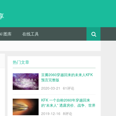
享
AI 图库
在线工具
热门文章
豆瓣2060穿越回来的未来人KFK
预言完整版
2020-03-21
61评论
KFK 一个自称2060年穿越回来
的“未来人” 透露房价、战争、世界
格局……
2019-12-16
8评论