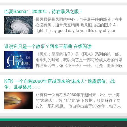
用途，地球上的第一个人，UFO，外星人…．等
等。这些谜困惑了我们地球人类已经数千上万年
巴夏Bashar：2020年，待在暴风之眼！
了。作者，在他奇异的十夭外星旅行之后，终于给
我们...
暴风眼是暴风雨的中心，也是最平静的部分，在中
心没有风，通常天空晴朗 暴风眼拍摄的图片 All
right, I’ll say good day to you this day of your
time 日安！ How are you all! 大家好啊！ Thi...
谁说它只是一个故事？阿米三部曲 在线阅读
《阿米：星星的孩子》是《阿米》系列的第一部，
刚拿到的时候，我以为它是一部可给成人看的寻常
哲理童话书，像《小王子》一样。可是，随着阅读
的深入，我渐渐意识到，这并非一本单纯的童话
书，它传递的讯息太像《与神对话》和《海奥华预
KFK 一个自称2060年穿越回来的“未来人” 透露房价、战
言》了！我甚至觉得《阿米》系列是作者超自然...
争、世界格局……
豆瓣有一位自称从2060年穿越回来，出生于上海
的“未来人”，为了给“她”留下数据，顺便解答了网
友的一系列问题。 他自称出生于2020年，钻了未
来“时间旅行”规则的空子，来到自己尚未出生的年
代。 “2019年是比较特殊的一年，下半年地球上有
很多事情会发生，回头看，这是人类转折的一...