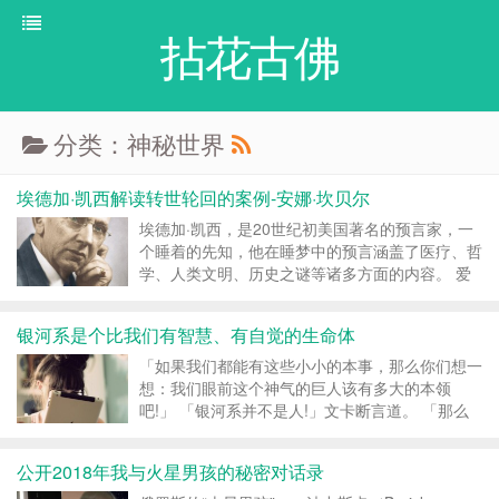
拈花古佛
分类：神秘世界
埃德加·凯西解读转世轮回的案例-安娜·坎贝尔
埃德加·凯西，是20世纪初美国著名的预言家，一
个睡着的先知，他在睡梦中的预言涵盖了医疗、哲
学、人类文明、历史之谜等诸多方面的内容。 爱
德加·凯西，被称为证明文献空前最多的灵媒和二
十世纪的神秘主义者，用他那非凡的直觉力帮助了
银河系是个比我们有智慧、有自觉的生命体
数千个人。四十年中，凯西给出解读或超自然论
文，用阿卡西记...
「如果我们都能有这些小小的本事，那么你们想一
想：我们眼前这个神气的巨人该有多大的本领
吧!」 「银河系并不是人!」文卡断言道。 「那么
是什么?」阿米微笑着问她。 「是一种东西，是一
群星星。它们没有生命。」我接口道。 「怎么会
公开2018年我与火星男孩的秘密对话录
没有生命呢?」阿米重复我说的话，好像听到什么