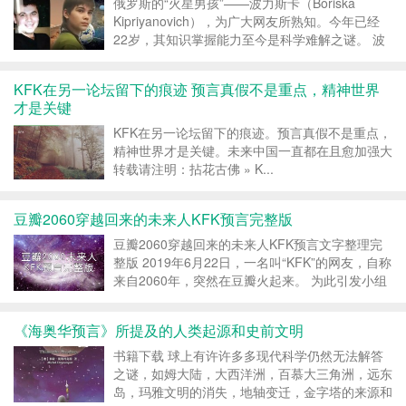
荒谬的事似的：...
俄罗斯的“火星男孩”——波力斯卡（Boriska
Kipriyanovich），为广大网友所熟知。今年已经
22岁，其知识掌握能力至今是科学难解之谜。 波
力斯卡1996年1月出生于俄罗斯伏尔加格勒北部地
区沃尔兹斯基镇，他的母亲娜德兹达是一名医生，
KFK在另一论坛留下的痕迹 预言真假不是重点，精神世界
父亲是一位退役军官。波力斯卡的母亲描...
才是关键
KFK在另一论坛留下的痕迹。预言真假不是重点，
精神世界才是关键。未来中国一直都在且愈加强大
转载请注明：拈花古佛 » K...
豆瓣2060穿越回来的未来人KFK预言完整版
豆瓣2060穿越回来的未来人KFK预言文字整理完
整版 2019年6月22日，一名叫“KFK”的网友，自称
来自2060年，突然在豆瓣火起来。 为此引发小组
的讨论，大致分为两个阵营，一个信；一个不信。
双方唇枪舌战，谁也不信谁，最后都上人身攻击
《海奥华预言》所提及的人类起源和史前文明
了。 而“KFK”在争论中，就此在网上消失...
书籍下载 球上有许许多多现代科学仍然无法解答
之谜，如姆大陆，大西洋洲，百慕大三角洲，远东
岛，玛雅文明的消失，地轴变迁，金字塔的来源和