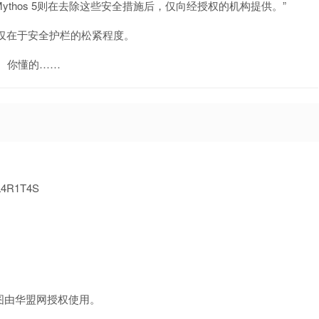
thos 5则在去除这些安全措施后，仅向经授权的机构提供。”
，区别仅在于安全护栏的松紧程度。
。你懂的……
L4R1T4S
图由华盟网授权使用。