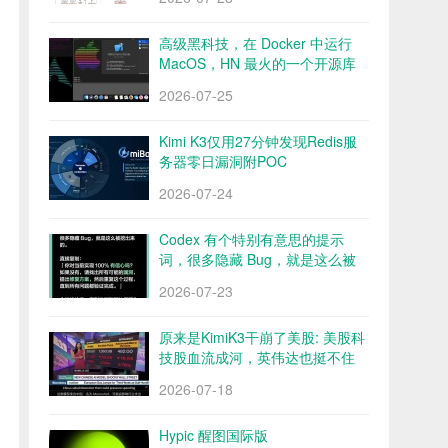
高级黑科技，在 Docker 中运行
MacOS，HN 最火的一个开源库
Docker OSX
2026-07-25
Kimi K3仅用27分钟发现Redis服
务器零日漏洞附POC
2026-07-24
Codex 有个特别有意思的提示
词，很多隐藏 Bug，就是这么被
挖出来的
2026-07-23
原来是KimiK3干崩了美股: 美股科
技股血流成河，英伟达也挺不住
了？
2026-07-18
Hypic 醒图国际版