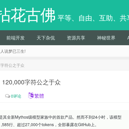
拈花古佛
平等、自由、互助、共
前端开发
天下杂侃
资源共享
神秘世界
痴人说梦已三生!
000字符公之于众
，120,000字符公之于众
繁體
0评论
le 5，这是其全新Mythos级模型家族中的首款产品。然而不到24小时，该模型
5行、超过27,000个tokens，全部暴露在GitHub上。