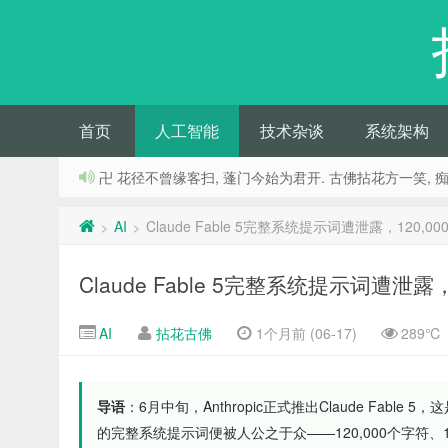
首页
人工智能
技术杂谈
系统架构
卍 花径不曾缘客扫, 蓬门今始为君开. 古佛拈花方一笑, 
AI
Claude Fable 5完整系统提示词遭泄露，120,
>
>
Claude Fable 5完整系统提示词遭泄露
AI
拈花古佛
1个月前 (06-17)
289℃
导语
：6月中旬，Anthropic正式推出Claude Fab
的完整系统提示词便被人公之于众——120,000个字符、1,58