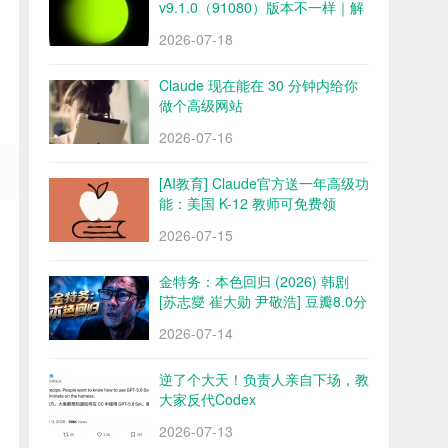
v9.1.0（91080）版本不一样｜解
锁会员 永久会员 网盘下载
2026-07-18
Claude 现在能在 30 分钟内给你
做个高级网站
2026-07-16
[AI教育] Claude官方送一年高级功
能：美国 K-12 教师可免费领
2026-07-15
金特务：本色回归 (2026) 韩剧
[苏志燮 崔大勋 尹敬浩] 豆瓣8.0分
百度/夸克网盘
2026-07-14
逆了个大天！负责人亲自下场，教
大家反代Codex
2026-07-13