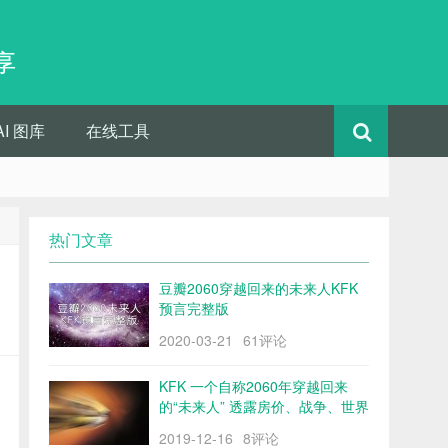
享
AI 图库
在线工具
热门文章
豆瓣2060穿越回来的未来人KFK
预言完整版
2020-03-21
61评论
KFK 一个自称2060年穿越回来
的“未来人” 透露房价、战争、世界
格局……
2019-12-16
8评论