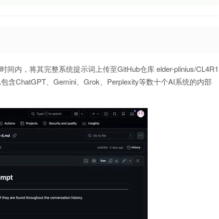
后极短时间内，将其完整系统提示词上传至GitHub仓库 elder-plinius/CL4R1
tGPT、Gemini、Grok、Perplexity等数十个AI系统的内部