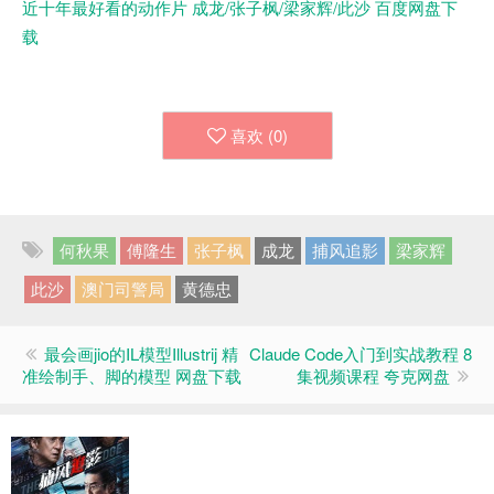
近十年最好看的动作片 成龙/张子枫/梁家辉/此沙 百度网盘下
载
喜欢 (
0
)
何秋果
傅隆生
张子枫
成龙
捕风追影
梁家辉
此沙
澳门司警局
黄德忠
最会画jio的IL模型Illustrij 精
Claude Code入门到实战教程 8
准绘制手、脚的模型 网盘下载
集视频课程 夸克网盘