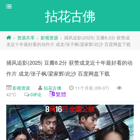
拈花古佛
资源共享
影视资源
捕风追影(2025) 豆瓣8.2分 获赞成
>
>
>
龙近十年最好看的动作片 成龙/张子枫/梁家辉/此沙 百度网盘下载
捕风追影(2025) 豆瓣8.2分 获赞成龙近十年最好看的动
作片 成龙/张子枫/梁家辉/此沙 百度网盘下载
影视资源
拈花古佛
11个月前 (09-07)
繁體
42℃
0评论