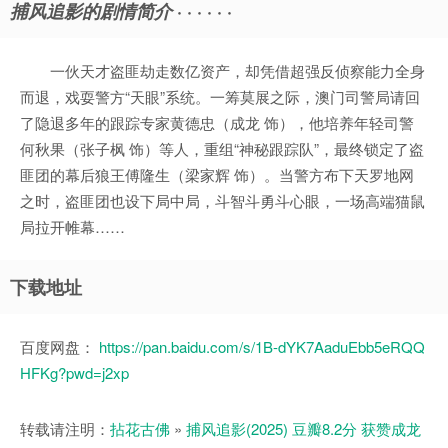
捕风追影的剧情简介
· · · · · ·
一伙天才盗匪劫走数亿资产，却凭借超强反侦察能力全身
而退，戏耍警方“天眼”系统。一筹莫展之际，澳门司警局请回
了隐退多年的跟踪专家黄德忠（成龙 饰），他培养年轻司警
何秋果（张子枫 饰）等人，重组“神秘跟踪队”，最终锁定了盗
匪团的幕后狼王傅隆生（梁家辉 饰）。当警方布下天罗地网
之时，盗匪团也设下局中局，斗智斗勇斗心眼，一场高端猫鼠
局拉开帷幕……
下载地址
百度网盘：
https://pan.baidu.com/s/1B-dYK7AaduEbb5eRQQ
HFKg?pwd=j2xp
转载请注明：
拈花古佛
»
捕风追影(2025) 豆瓣8.2分 获赞成龙