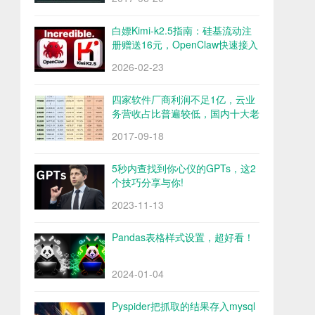
白嫖Kimi-k2.5指南：硅基流动注
册赠送16元，OpenClaw快速接入
Kimi-k2.5
2026-02-23
四家软件厂商利润不足1亿，云业
务营收占比普遍较低，国内十大老
牌软件厂商财报解析
2017-09-18
5秒内查找到你心仪的GPTs，这2
个技巧分享与你!
2023-11-13
Pandas表格样式设置，超好看！
2024-01-04
Pyspider把抓取的结果存入mysql