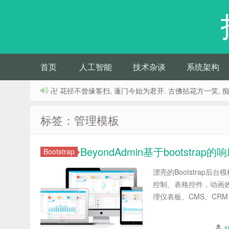
首页
人工智能
技术杂谈
系统架构
卍 花径不曾缘客扫, 蓬门今始为君开. 古佛拈花方一笑, 
标签：管理模板
BeyondAdmin基于bootstr
Bootstrap
漂亮的Bootstrap
控制、表格控件，动画效
理仪表板、CMS、CRM、