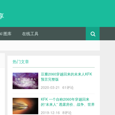
享
AI 图库
在线工具
热门文章
豆瓣2060穿越回来的未来人KFK
预言完整版
2020-03-21
61评论
管
KFK 一个自称2060年穿越回来
的“未来人” 透露房价、战争、世界
格局……
2019-12-16
8评论