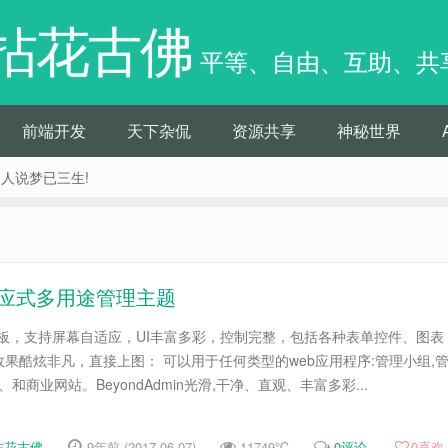
拈花古佛
平等、自由、互助、共
前端开发
天下杂侃
资源共享
神秘世界
痴人说梦已三生!
ap的响应式多用途管理主题
后台模板，支持屏幕自适应，UI丰富多彩，控制完整，包括各种表单控件、图表
果酷炫非凡，直接上图： 可以用于任何类型的web应用程序:管理小组,
和商业网站。BeyondAdmin光滑,干净、直观、丰富多彩...
拈花古佛
9年前 (2017-06-07)
11749℃
0评论
0
喜欢