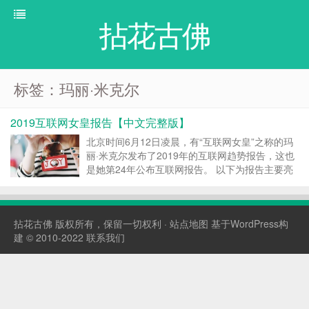
拈花古佛
标签：玛丽·米克尔
2019互联网女皇报告【中文完整版】
北京时间6月12日凌晨，有“互联网女皇”之称的玛
丽·米克尔发布了2019年的互联网趋势报告，这也
是她第24年公布互联网报告。 以下为报告主要亮
点： 要点一：互联网人口红利持续衰减 报告显
示，全球互联网用户增长为6%，2017年的数据为
7%；全球新智能手机出货量下降4%，而2017...
拈花古佛
版权所有，保留一切权利 ·
站点地图
基于WordPress构
建 © 2010-2022
联系我们