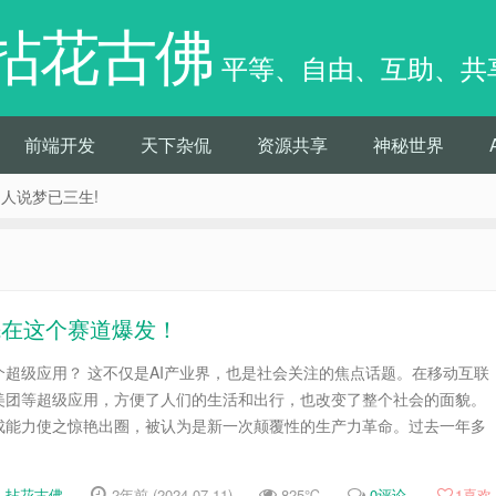
拈花古佛
平等、自由、互助、共
前端开发
天下杂侃
资源共享
神秘世界
痴人说梦已三生!
先在这个赛道爆发！
超级应用？ 这不仅是AI产业界，也是社会关注的焦点话题。在移动互联
美团等超级应用，方便了人们的生活和出行，也改变了整个社会的面貌。
成能力使之惊艳出圈，被认为是新一次颠覆性的生产力革命。过去一年多
拈花古佛
2年前 (2024-07-11)
825℃
0评论
1
喜欢