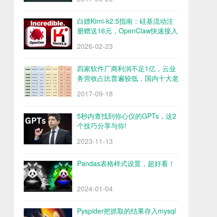
白嫖Kimi-k2.5指南：硅基流动注
册赠送16元，OpenClaw快速接入
Kimi-k2.5
2026-02-23
四家软件厂商利润不足1亿，云业
务营收占比普遍较低，国内十大老
牌软件厂商财报解析
2017-09-18
5秒内查找到你心仪的GPTs，这2
个技巧分享与你!
2023-11-13
Pandas表格样式设置，超好看！
2024-01-04
Pyspider把抓取的结果存入mysql