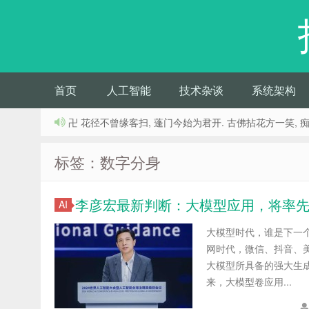
首页
人工智能
技术杂谈
系统架构
卍 花径不曾缘客扫, 蓬门今始为君开. 古佛拈花方一笑, 
标签：数字分身
李彦宏最新判断：大模型应用，将率
AI
大模型时代，谁是下一个
网时代，微信、抖音、
大模型所具备的强大生
来，大模型卷应用...