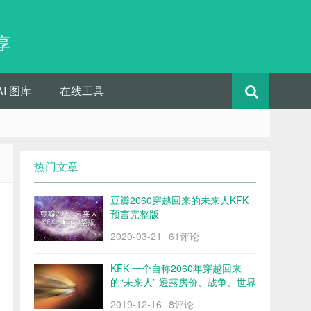
享
AI 图库
在线工具
热门文章
豆瓣2060穿越回来的未来人KFK
预言完整版
2020-03-21
61评论
KFK 一个自称2060年穿越回来
的“未来人” 透露房价、战争、世界
格局……
2019-12-16
8评论