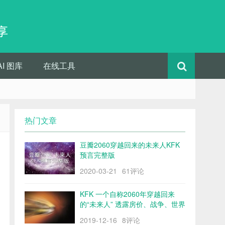
享
AI 图库
在线工具
热门文章
豆瓣2060穿越回来的未来人KFK
预言完整版
2020-03-21
61评论
训
KFK 一个自称2060年穿越回来
的“未来人” 透露房价、战争、世界
格局……
2019-12-16
8评论