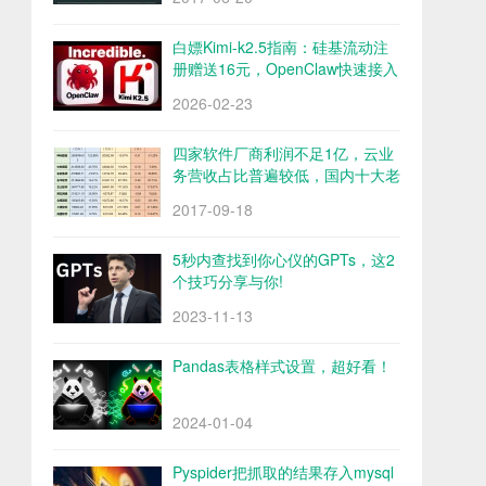
白嫖Kimi-k2.5指南：硅基流动注
册赠送16元，OpenClaw快速接入
Kimi-k2.5
2026-02-23
四家软件厂商利润不足1亿，云业
务营收占比普遍较低，国内十大老
牌软件厂商财报解析
2017-09-18
5秒内查找到你心仪的GPTs，这2
个技巧分享与你!
2023-11-13
Pandas表格样式设置，超好看！
2024-01-04
Pyspider把抓取的结果存入mysql