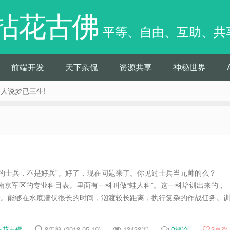
拈花古佛
平等、自由、互助、共
前端开发
天下杂侃
资源共享
神秘世界
痴人说梦已三生!
帅的士兵，不是好兵”。好了，现在问题来了。你见过士兵当元帅的么？
南京军区的专业科目表。里面有一科叫做“蛙人科”。这一科培训出来的，
战士。能够在水底潜伏很长的时间，汹渡较长距离，执行复杂的作战任务。
拈花古佛
8年前 (2018-05-10)
13438℃
0评论
3
喜欢