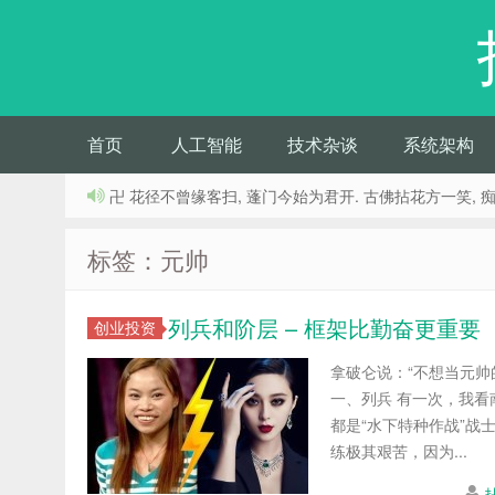
首页
人工智能
技术杂谈
系统架构
卍 花径不曾缘客扫, 蓬门今始为君开. 古佛拈花方一笑, 
标签：元帅
列兵和阶层 – 框架比勤奋更重要
创业投资
拿破仑说：“不想当元
一、列兵 有一次，我看
都是“水下特种作战”
练极其艰苦，因为...