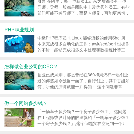
尝试许...
引言 在阿里，每一位新员工进来之后都会有一位
导师，导师一般都是团队中非常优秀的员工。有些
部门可能不叫导师了，而是叫师兄，可能更亲切，
但是我觉得导师更贴切。 导师指导新员工的过
程，我觉得应该是一个PDCA的过程，即计划，执
PHP职业规划
行，检查和总结。 第一。定计划 对于新员工一定
要给帮主他...
中级PHP程序员 1.Linux 能够流畅的使用Shell脚
本来完成很多自动化的工作；awk/sed/perl 也操作
的不错，能够完成很多文本处理和数据统计等工
作；基本能够安装大 部分非特殊的Linux程序（包
括各种库、包、第三方依赖等等，比如
怎样做创业公司的CEO？
MongoDB/Redis/Sph...
创业已成风潮，那么曾经在360和周鸿祎一起创业
过的傅盛如今独当一面了，自行创业，其中甘甜如
何，听他的演讲就能一并得知： 这个问题非常
难。我想了很久。因为我也在不断创业的过程中，
不停说服自己，创业究竟有什么感受？ 我见过可
做一个网站多少钱？
能做成一点点成绩的人。统一感受就是这件事太
难！就像从死人堆里...
「一辆车子多少钱？一个房子多少钱？」 这问题
在工程师或设计师的眼里就如「一辆车子多少钱？
一个房子多少钱？」,这个问题实在空泛到一个让
人无法言语的境界，这也是我最常被问到的问题