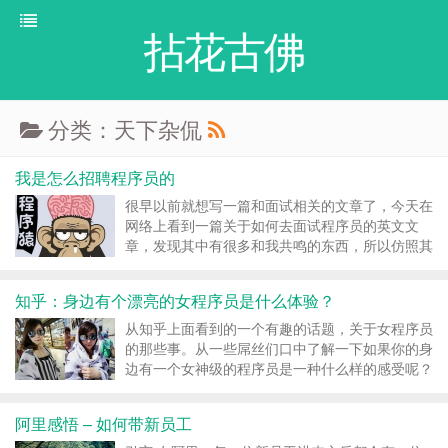
拈花古佛
分类：天下杂侃
我是怎么招聘程序员的
很早以前就想写一篇和面试相关的文章了，今天在
网络上看到一篇关于如何去面试程序员的英文文
章，发现其中有很多和我共鸣的东西，所以仿照其
标题通过自己的经历写下了这篇文章。 工作这么
多年来，即被面试过，也面试过他人，对于程序员
知乎：身边有个漂亮的女程序员是什么体验？
的面试，经历过很不错的面试，很专业的面试，也
经历过一些BT和令...
从知乎上面看到的一个有趣的话题，关于女程序员
的那些事。从一些屌丝们口中了解一下如果你的身
边有一个女神级的程序员是一种什么样的感受呢？
下面看看部分童鞋是怎么回答的。 袁德果，雅思
考不过是怎么样的体验。 我姐。 人在日本。 感觉
阿里感悟 – 如何带新员工
就是会用很多高科技IT产品，然后智商很高，愿意