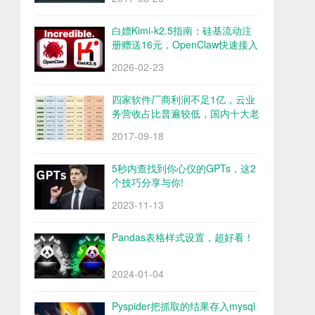
白嫖Kimi-k2.5指南：硅基流动注
册赠送16元，OpenClaw快速接入
Kimi-k2.5
2026-02-23
四家软件厂商利润不足1亿，云业
务营收占比普遍较低，国内十大老
牌软件厂商财报解析
2017-09-18
5秒内查找到你心仪的GPTs，这2
个技巧分享与你!
2023-11-13
Pandas表格样式设置，超好看！
2024-01-04
Pyspider把抓取的结果存入mysql