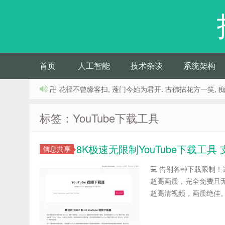
首页
人工智能
技术杂谈
系统架构
卍 花径不曾缘客扫, 蓬门今始为君开. 古佛拈花方一笑, 
标签：YouTube下载工具
8K极速无限制YouTube下载工
信息共享
💻 告别各种下载限制！这
超高画质，完全免费且无限制
超高清视频，画质绝佳。 