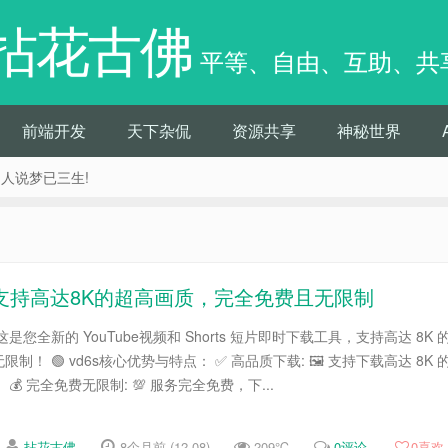
拈花古佛
平等、自由、互助、共
前端开发
天下杂侃
资源共享
神秘世界
痴人说梦已三生!
具 支持高达8K的超高画质，完全免费且无限制
是您全新的 YouTube视频和 Shorts 短片即时下载工具，支持高达 8K 
！ 🟢 vd6s核心优势与特点： ✅ 高品质下载: 🖼 支持下载高达 8K 
 完全免费无限制: 💯 服务完全免费，下...
拈花古佛
8个月前 (12-08)
209℃
0评论
0
喜欢