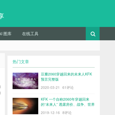
享
AI 图库
在线工具
热门文章
豆瓣2060穿越回来的未来人KFK
预言完整版
的
2020-03-21
61评论
的
KFK 一个自称2060年穿越回来
的“未来人” 透露房价、战争、世界
格局……
2019-12-16
8评论