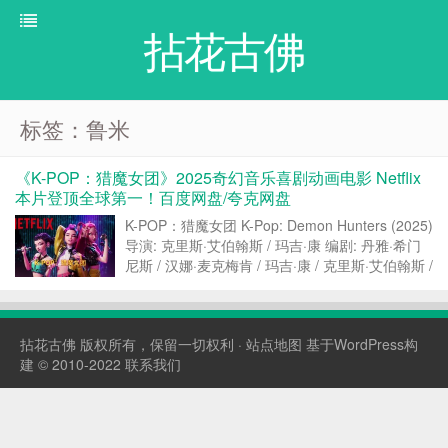
拈花古佛
标签：鲁米
《K-POP：猎魔女团》2025奇幻音乐喜剧动画电影 Netflix
本片登顶全球第一！百度网盘/夸克网盘
K-POP：猎魔女团 K-Pop: Demon Hunters (2025)
导演: 克里斯·艾伯翰斯 / 玛吉·康 编剧: 丹雅·希门
尼斯 / 汉娜·麦克梅肯 / 玛吉·康 / 克里斯·艾伯翰斯 /
艾丽卡·利波尔特 主演: 赵雅顿 / 梅·洪 / 柳智英 / 安
孝燮 / 金...
拈花古佛
版权所有，保留一切权利 ·
站点地图
基于WordPress构
建 © 2010-2022
联系我们