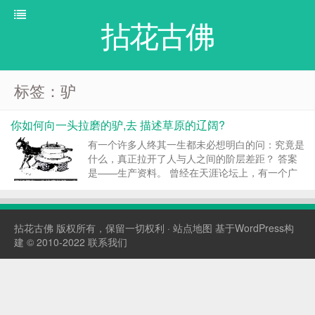
拈花古佛
标签：驴
你如何向一头拉磨的驴,去 描述草原的辽阔?
有一个许多人终其一生都未必想明白的问：究竟是
什么，真正拉开了人与人之间的阶层差距？ 答案
是——生产资料。 曾经在天涯论坛上，有一个广
为流传的经典帖子，用几句就把“什么是生产资
料”讲得通透： “人啊，尤其是年轻人，一定要想办
法拥有属于自己的生产资料。 买头驴，买个磨，
拈花古佛
版权所有，保留一切权利 ·
站点地图
基于WordPress构
让驴去拉磨，...
建 © 2010-2022
联系我们