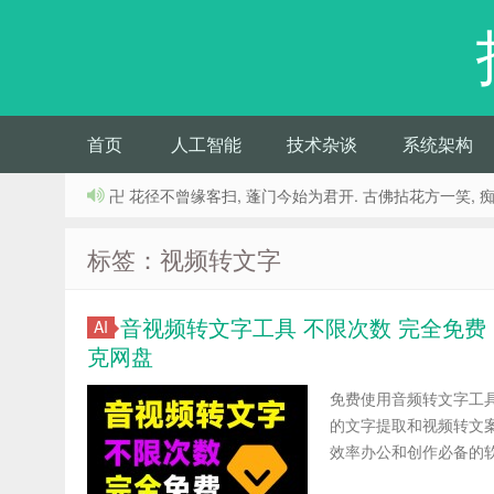
首页
人工智能
技术杂谈
系统架构
卍 花径不曾缘客扫, 蓬门今始为君开. 古佛拈花方一笑, 
标签：视频转文字
音视频转文字工具 不限次数 完全免费
AI
克网盘
免费使用音频转文字工
的文字提取和视频转文
效率办公和创作必备的软件。 资源目