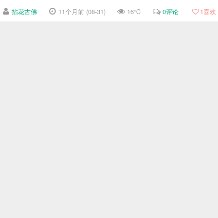
拈花古佛
11个月前 (08-31)
16℃
0评论
1
喜欢