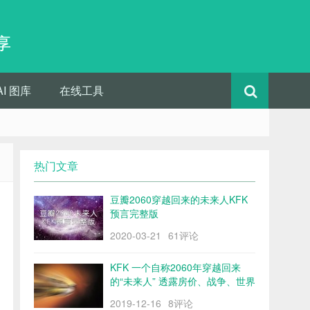
享
AI 图库
在线工具
热门文章
豆瓣2060穿越回来的未来人KFK
预言完整版
2020-03-21
61评论
KFK 一个自称2060年穿越回来
的“未来人” 透露房价、战争、世界
格局……
2019-12-16
8评论