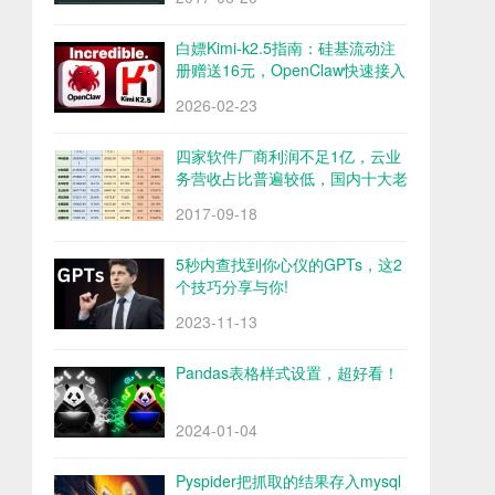
白嫖Kimi-k2.5指南：硅基流动注
册赠送16元，OpenClaw快速接入
Kimi-k2.5
2026-02-23
四家软件厂商利润不足1亿，云业
务营收占比普遍较低，国内十大老
牌软件厂商财报解析
2017-09-18
5秒内查找到你心仪的GPTs，这2
个技巧分享与你!
2023-11-13
Pandas表格样式设置，超好看！
2024-01-04
Pyspider把抓取的结果存入mysql