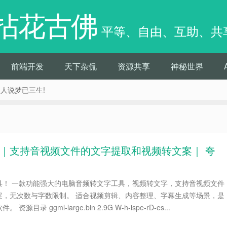
拈花古佛
平等、自由、互助、共
前端开发
天下杂侃
资源共享
神秘世界
痴人说梦已三生!
 ｜支持音视频文件的文字提取和视频转文案｜ 夸
具！ 一款功能强大的电脑音频转文字工具，视频转文字，支持音视频文件
案，无次数与字数限制。 适合视频剪辑、内容整理、字幕生成等场景，是
录 ggml-large.bin 2.9G W-h-ispe-rD-es...