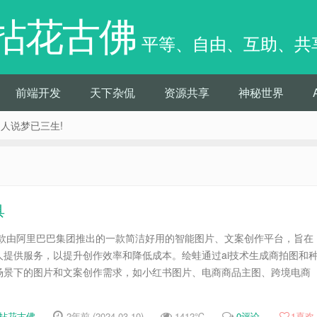
拈花古佛
平等、自由、互助、共
前端开发
天下杂侃
资源共享
神秘世界
痴人说梦已三生!
具
一款由阿里巴巴集团推出的一款简洁好用的智能图片、文案创作平台，旨在
人提供服务，以提升创作效率和降低成本。绘蛙通过ai技术生成商拍图和
场景下的图片和文案创作需求，如小红书图片、电商商品主图、跨境电商
拈花古佛
2年前 (2024-03-10)
1412℃
0评论
1
喜欢