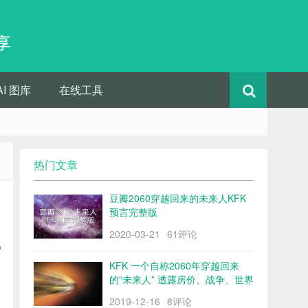
享
AI 图库
在线工具
热门文章
豆瓣2060穿越回来的未来人KFK
预言完整版
2020-03-21
61评论
种
KFK 一个自称2060年穿越回来
的“未来人” 透露房价、战争、世界
格局……
2019-12-16
8评论