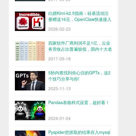
白嫖Kimi-k2.5指南：硅基流动注
册赠送16元，OpenClaw快速接入
Kimi-k2.5
2026-02-23
四家软件厂商利润不足1亿，云业
务营收占比普遍较低，国内十大老
牌软件厂商财报解析
2017-09-18
5秒内查找到你心仪的GPTs，这2
个技巧分享与你!
2023-11-13
Pandas表格样式设置，超好看！
2024-01-04
Pyspider把抓取的结果存入mysql