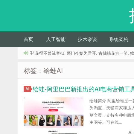
首页
人工智能
技术杂谈
系统架构
卍 花径不曾缘客扫, 蓬门今始为君开. 古佛拈花方一笑, 
标签：绘蛙AI
绘蛙-阿里巴巴新推出的AI电商营销工
AI
绘蛙简介 阿里绘蛙是
为淘宝、天猫商家和达
草文案，支持多种电商
主图等。可在线...