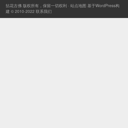
车指南！ 🚀 ...
拈花古佛
版权所有，保留一切权利 ·
站点地图
基于WordPress构
建 © 2010-2022
联系我们