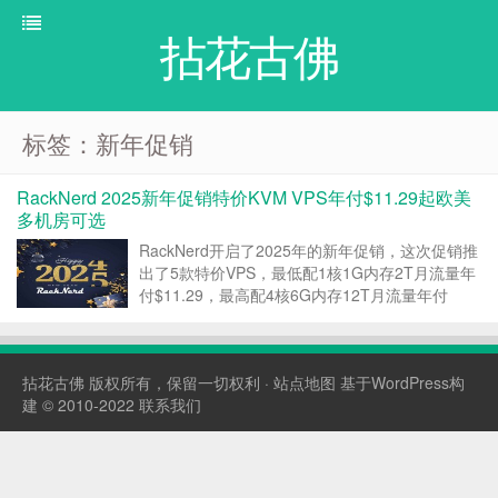
拈花古佛
标签：新年促销
RackNerd 2025新年促销特价KVM VPS年付$11.29起欧美
多机房可选
RackNerd开启了2025年的新年促销，这次促销推
出了5款特价VPS，最低配1核1G内存2T月流量年
付$11.29，最高配4核6G内存12T月流量年付
$59.99，美国纽约、圣何塞、达拉斯、西雅图和
爱尔兰都柏林五个可选机房。续费不涨价，支持多
种付款方式。 所有VPS默认1个...
拈花古佛
版权所有，保留一切权利 ·
站点地图
基于WordPress构
建 © 2010-2022
联系我们