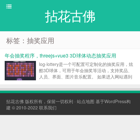
拈花古佛
标签：抽奖应用
年会抽奖程序，threejs+vue3 3D球体动态抽奖应用
log-lottery是一个可配置可定制化的抽奖应用，炫
酷3D球体，可用于年会抽奖等活动，支持奖品、
人员、界面、图片音乐配置。 如果进入网站遇到
图片无法显示或有报错的情况，请先到【全局配
置】-【界面配置】菜单中点击【重置所有数据】
按钮清除数据后进行更新。 该项目将在近期进...
拈花古佛
版权所有，保留一切权利 ·
站点地图
基于WordPress构
建 © 2010-2022
联系我们