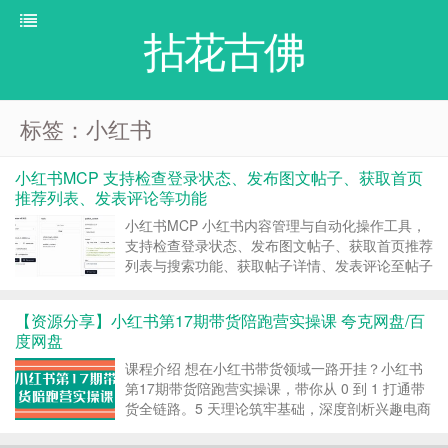
拈花古佛
标签：小红书
小红书MCP 支持检查登录状态、发布图文帖子、获取首页
推荐列表、发表评论等功能
小红书MCP 小红书内容管理与自动化操作工具，
支持检查登录状态、发布图文帖子、获取首页推荐
列表与搜索功能、获取帖子详情、发表评论至帖子
等功能，作者称实操第一天点赞/收藏数达到了
999+，想做小红书并且打算自动化运营的可以看
【资源分享】小红书第17期带货陪跑营实操课 夸克网盘/百
看，免费开源。 软件介绍： ❤️原文介绍 (https...
度网盘
课程介绍 想在小红书带货领域一路开挂？小红书
第17期带货陪跑营实操课，带你从 0 到 1 打通带
货全链路。5 天理论筑牢基础，深度剖析兴趣电商
逻辑、流量分发机制。还有站内外选品、笔记铺