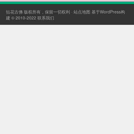
量、测品等实操干货，不囤货不投流，手把手助你
打造爆款，实现高效带货 。 课程目录 实操复盘篇
拈花古佛
版权所有，保留一切权利 ·
站点地图
基于WordPress构
...
建 © 2010-2022
联系我们