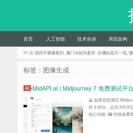
首页
人工智能
技术杂谈
系统架构
卍 花径不曾缘客扫, 蓬门今始为君开. 古佛拈花方一笑, 
标签：图像生成
MidAPI.ai | Midjourney 7 免费测试
AI
💻 如果您想测试 Mid
耗 8 积分，总共大约可以
核心功能: 🖼 在线免费测试 M