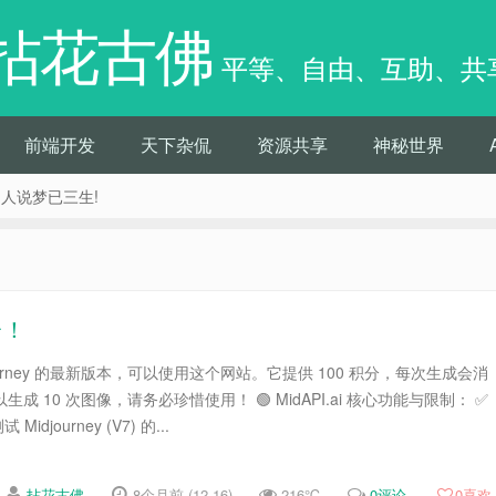
拈花古佛
平等、自由、互助、共
前端开发
天下杂侃
资源共享
神秘世界
痴人说梦已三生!
平台！
journey 的最新版本，可以使用这个网站。它提供 100 积分，每次生成会消
生成 10 次图像，请务必珍惜使用！ 🟢 MidAPI.ai 核心功能与限制： ✅
idjourney (V7) 的...
拈花古佛
8个月前 (12-16)
216℃
0评论
0
喜欢