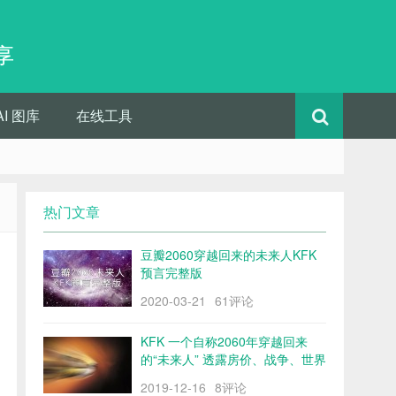
享
AI 图库
在线工具
热门文章
豆瓣2060穿越回来的未来人KFK
预言完整版
2020-03-21
61评论
KFK 一个自称2060年穿越回来
的“未来人” 透露房价、战争、世界
格局……
2019-12-16
8评论