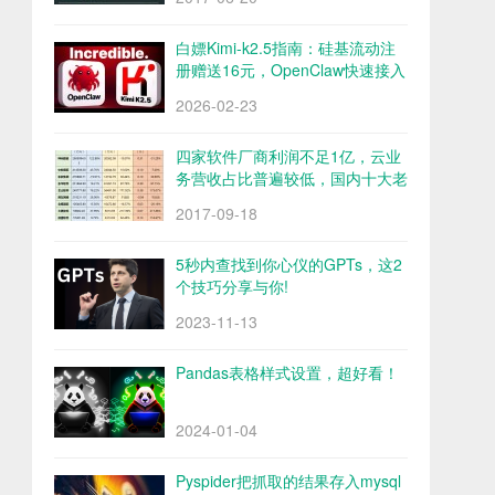
白嫖Kimi-k2.5指南：硅基流动注
册赠送16元，OpenClaw快速接入
Kimi-k2.5
2026-02-23
四家软件厂商利润不足1亿，云业
务营收占比普遍较低，国内十大老
牌软件厂商财报解析
2017-09-18
5秒内查找到你心仪的GPTs，这2
个技巧分享与你!
2023-11-13
Pandas表格样式设置，超好看！
2024-01-04
Pyspider把抓取的结果存入mysql