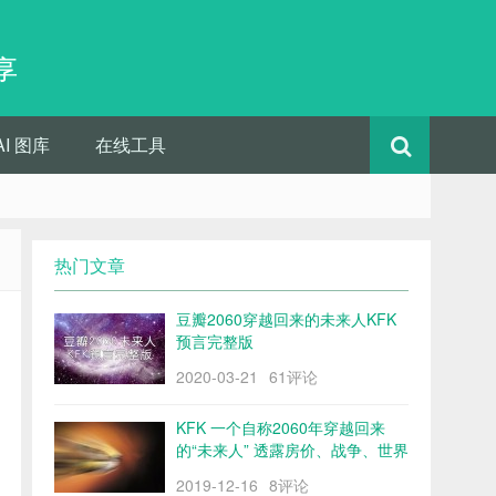
享
AI 图库
在线工具
热门文章
豆瓣2060穿越回来的未来人KFK
预言完整版
2020-03-21
61评论
KFK 一个自称2060年穿越回来
的“未来人” 透露房价、战争、世界
格局……
2019-12-16
8评论