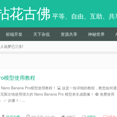
拈花古佛
平等、自由、互助、共
前端开发
天下杂侃
资源共享
神秘世界
痴人说梦已三生!
 Pro模型使用教程
 Nano Banana Pro模型使用教程！ 💻 这是一份详细的教程，教您如何通
且无限次地使用强大的 Nano Banana Pro 模型来生成图像！ 🟢 免费使用
： ✅ 步骤 1：...
拈花古佛
8个月前 (12-16)
298℃
0评论
0
喜欢