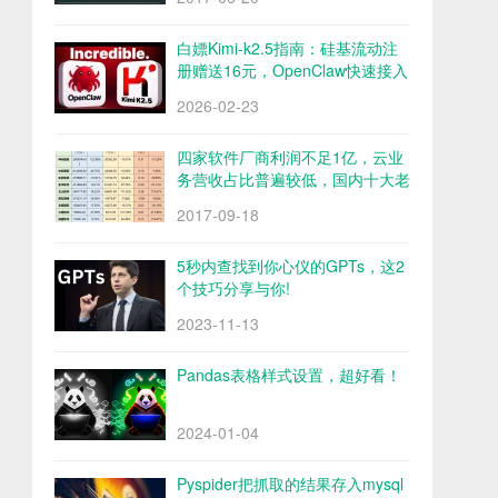
白嫖Kimi-k2.5指南：硅基流动注
册赠送16元，OpenClaw快速接入
Kimi-k2.5
2026-02-23
四家软件厂商利润不足1亿，云业
务营收占比普遍较低，国内十大老
牌软件厂商财报解析
2017-09-18
5秒内查找到你心仪的GPTs，这2
个技巧分享与你!
2023-11-13
Pandas表格样式设置，超好看！
2024-01-04
Pyspider把抓取的结果存入mysql